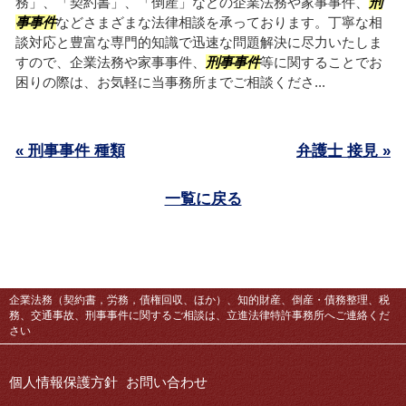
務」、「契約書」、「倒産」などの企業法務や家事事件、
刑
事事件
などさまざまな法律相談を承っております。丁寧な相
談対応と豊富な専門的知識で迅速な問題解決に尽力いたしま
すので、企業法務や家事事件、
刑事事件
等に関することでお
困りの際は、お気軽に当事務所までご相談くださ...
« 刑事事件 種類
弁護士 接見 »
一覧に戻る
企業法務（契約書，労務，債権回収、ほか）、知的財産、倒産・債務整理、税
務、交通事故、刑事事件に関するご相談は、立進法律特許事務所へご連絡くだ
さい
個人情報保護方針
お問い合わせ