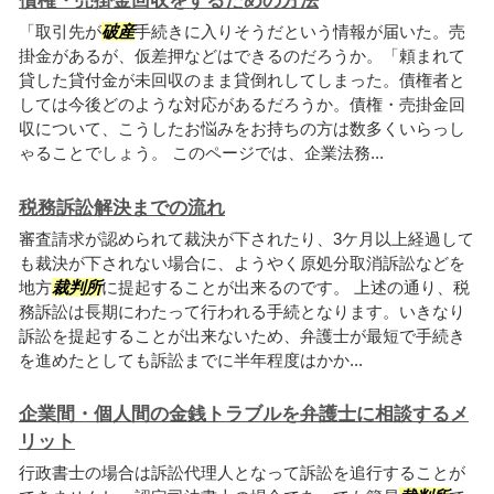
債権・売掛金回収をするための方法
「取引先が
破産
手続きに入りそうだという情報が届いた。売
掛金があるが、仮差押などはできるのだろうか。「頼まれて
貸した貸付金が未回収のまま貸倒れしてしまった。債権者と
しては今後どのような対応があるだろうか。債権・売掛金回
収について、こうしたお悩みをお持ちの方は数多くいらっし
ゃることでしょう。 このページでは、企業法務...
税務訴訟解決までの流れ
審査請求が認められて裁決が下されたり、3ケ月以上経過して
も裁決が下されない場合に、ようやく原処分取消訴訟などを
地方
裁判所
に提起することが出来るのです。 上述の通り、税
務訴訟は長期にわたって行われる手続となります。いきなり
訴訟を提起することが出来ないため、弁護士が最短で手続き
を進めたとしても訴訟までに半年程度はかか...
企業間・個人間の金銭トラブルを弁護士に相談するメ
リット
行政書士の場合は訴訟代理人となって訴訟を追行することが