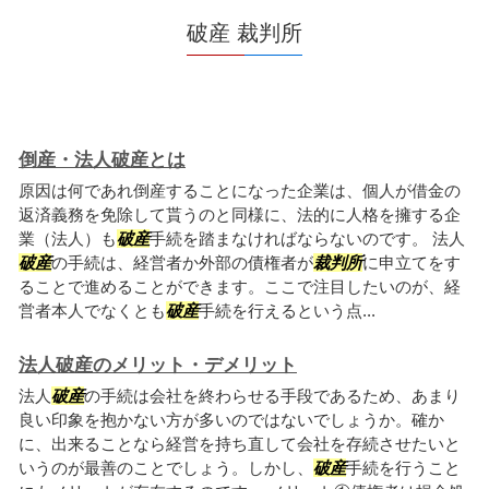
破産 裁判所
倒産・法人破産とは
原因は何であれ倒産することになった企業は、個人が借金の
返済義務を免除して貰うのと同様に、法的に人格を擁する企
業（法人）も
破産
手続を踏まなければならないのです。 法人
破産
の手続は、経営者か外部の債権者が
裁判所
に申立てをす
ることで進めることができます。ここで注目したいのが、経
営者本人でなくとも
破産
手続を行えるという点...
法人破産のメリット・デメリット
法人
破産
の手続は会社を終わらせる手段であるため、あまり
良い印象を抱かない方が多いのではないでしょうか。確か
に、出来ることなら経営を持ち直して会社を存続させたいと
いうのが最善のことでしょう。しかし、
破産
手続を行うこと