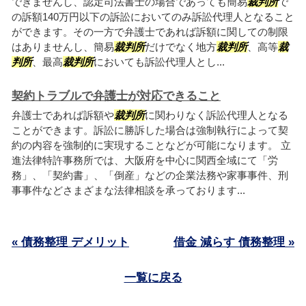
できませんし、認定司法書士の場合であっても簡易
裁判所
で
の訴額140万円以下の訴訟においてのみ訴訟代理人となること
ができます。その一方で弁護士であれば訴額に関しての制限
はありませんし、簡易
裁判所
だけでなく地方
裁判所
、高等
裁
判所
、最高
裁判所
においても訴訟代理人とし...
契約トラブルで弁護士が対応できること
弁護士であれば訴額や
裁判所
に関わりなく訴訟代理人となる
ことができます。訴訟に勝訴した場合は強制執行によって契
約の内容を強制的に実現することなどが可能になります。 立
進法律特許事務所では、大阪府を中心に関西全域にて「労
務」、「契約書」、「倒産」などの企業法務や家事事件、刑
事事件などさまざまな法律相談を承っております...
« 債務整理 デメリット
借金 減らす 債務整理 »
一覧に戻る