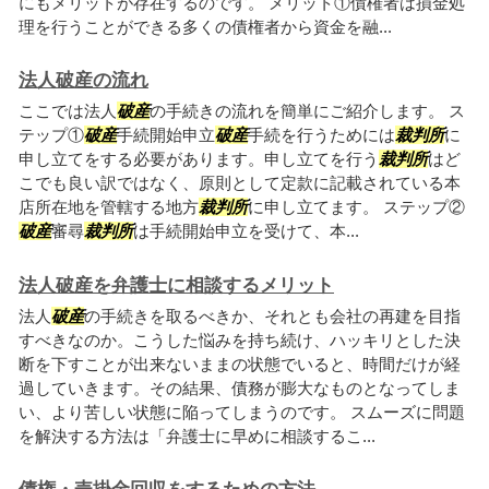
にもメリットが存在するのです。 メリット①債権者は損金処
理を行うことができる多くの債権者から資金を融...
法人破産の流れ
ここでは法人
破産
の手続きの流れを簡単にご紹介します。 ス
テップ①
破産
手続開始申立
破産
手続を行うためには
裁判所
に
申し立てをする必要があります。申し立てを行う
裁判所
はど
こでも良い訳ではなく、原則として定款に記載されている本
店所在地を管轄する地方
裁判所
に申し立てます。 ステップ②
破産
審尋
裁判所
は手続開始申立を受けて、本...
法人破産を弁護士に相談するメリット
法人
破産
の手続きを取るべきか、それとも会社の再建を目指
すべきなのか。こうした悩みを持ち続け、ハッキリとした決
断を下すことが出来ないままの状態でいると、時間だけが経
過していきます。その結果、債務が膨大なものとなってしま
い、より苦しい状態に陥ってしまうのです。 スムーズに問題
を解決する方法は「弁護士に早めに相談するこ...