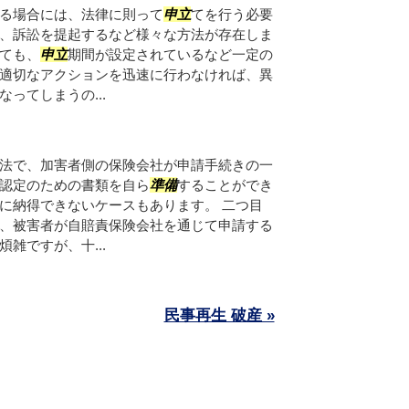
る場合には、法律に則って
申立
てを行う必要
、訴訟を提起するなど様々な方法が存在しま
ても、
申立
期間が設定されているなど一定の
適切なアクションを迅速に行わなければ、異
ってしまうの...
法で、加害者側の保険会社が申請手続きの一
認定のための書類を自ら
準備
することができ
に納得できないケースもあります。 二つ目
、被害者が自賠責保険会社を通じて申請する
煩雑ですが、十...
民事再生 破産 »