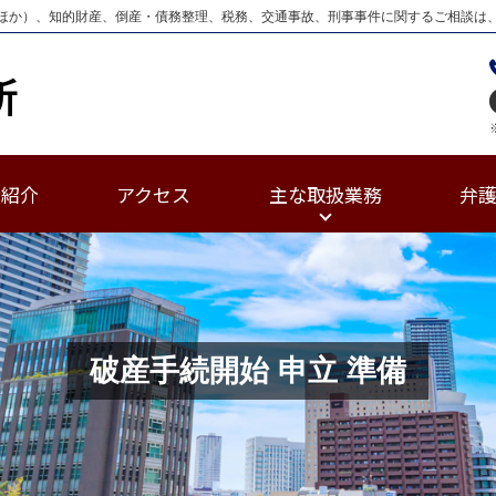
ほか）、知的財産、倒産・債務整理、税務、交通事故、刑事事件に関するご相談は
士紹介
アクセス
主な取扱業務
弁
破産手続開始 申立 準備