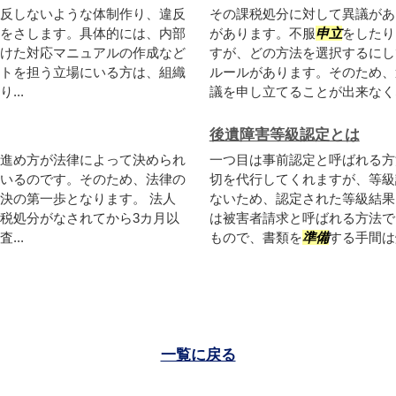
反しないような体制作り、違反
その課税処分に対して異議があ
をさします。具体的には、内部
があります。不服
申立
をしたり
けた対応マニュアルの作成など
すが、どの方法を選択するにし
トを担う立場にいる方は、組織
ルールがあります。そのため、
..
議を申し立てることが出来なくな
後遺障害等級認定とは
進め方が法律によって決められ
一つ目は事前認定と呼ばれる方
いるのです。そのため、法律の
切を代行してくれますが、等級
決の第一歩となります。 法人
ないため、認定された等級結果
税処分がなされてから3カ月以
は被害者請求と呼ばれる方法で
..
もので、書類を
準備
する手間は
一覧に戻る