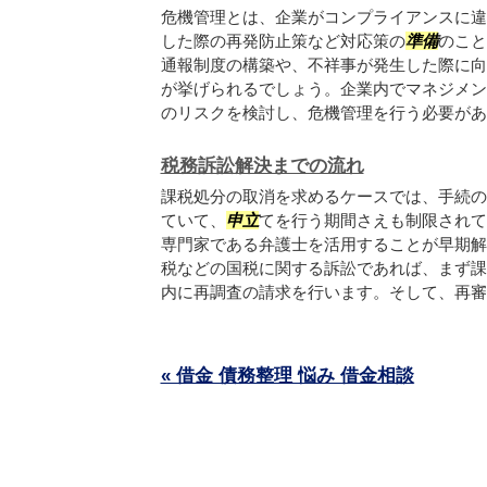
危機管理とは、企業がコンプライアンスに違
した際の再発防止策など対応策の
準備
のこと
通報制度の構築や、不祥事が発生した際に向
が挙げられるでしょう。企業内でマネジメン
のリスクを検討し、危機管理を行う必要があり.
税務訴訟解決までの流れ
課税処分の取消を求めるケースでは、手続の
ていて、
申立
てを行う期間さえも制限されて
専門家である弁護士を活用することが早期解
税などの国税に関する訴訟であれば、まず課
内に再調査の請求を行います。そして、再審査.
« 借金 債務整理 悩み 借金相談