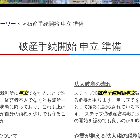
ーワード
>
破産手続開始 申立 準備
破産手続開始 申立 準備
法人破産の流れ
裁判所に
申立
てをすることで進
ステップ①
破産手続開始
申立
破
、経営者本人でなくとも破産手
る必要があります。申し立てを
状態に陥っており、これ以上は
として定款に記載されている本
が自身の債権を少しでも守るこ
す。 ステップ②破産審尋裁判
..
の開始を認めても良いのかを吟味
について
企業が抱える法人税の税務