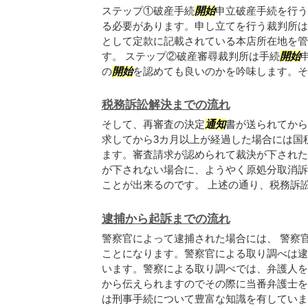
ステップ①破産手続
開始
申立破産手続を行う
る必要があります。申し立てを行う裁判所は
として定款に記載されている本店所在地を管
す。 ステップ②破産審尋裁判所は手続
開始
の
開始
を認めても良いのかを吟味します。その.
税務訴訟解決までの流れ
そして、再審査の決定
通知
書が送られてから
求してから3カ月以上が経過した場合には国
ます。審査請求が認められて裁決が下された
が下されない場合に、ようやく原処分取消訴
ことが出来るのです。 上述の通り、税務訴訟.
逮捕から起訴までの流れ
警察官によって逮捕された場合には、 警察
ことになります。警察官による取り調べは逮
います。警察による取り調べでは、弁護人を
から伝えられますのでその際に当番弁護士を
は刑事手続について豊富な知識を有していま..