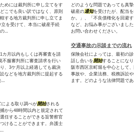
ためには裁判所に申し立てをす
どのような問題であっても真摯
どこでも良い訳ではなく、原則
破産の
通知
を受けたが、配当を
轄する地方裁判所に申し立てま
か。」、「不良債権化を回避す
申立を受けて、本当に破産手続
など、お悩み事がございました
..
お問い合わせください。
交通事故の示談までの流れ
1カ月以内もしくは再審査を請
保険会社によっては、最初の診
税不服審判所に審査請求を行い
話し合いを
開始
することになり
り、3ケ月以上経過しても裁決
阪市西区京町堀を中心として、
訟などを地方裁判所に提起する
事故や、企業法務、税務訴訟や
..
ます。どのような法律問題であっ
官による取り調べが
開始
される
捕から48時間以内と規定されて
選任することができる旨警察官
つけることができます。弁護士
.