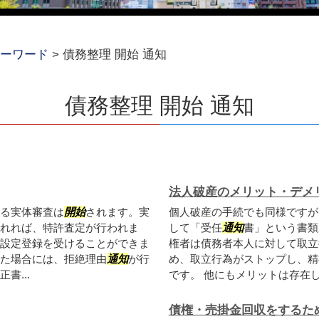
ーワード
>
債務整理 開始 通知
債務整理 開始 通知
法人破産のメリット・デメ
る実体審査は
開始
されます。実
個人破産の手続でも同様ですが
れれば、特許査定が行われま
して「受任
通知
書」という書類
設定登録を受けることができま
権者は債務者本人に対して取立
た場合には、拒絶理由
通知
が行
め、取立行為がストップし、精
書...
です。 他にもメリットは存在しま
債権・売掛金回収をするた