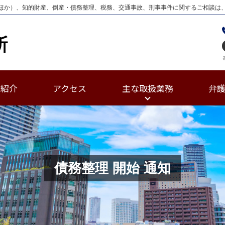
ほか）、知的財産、倒産・債務整理、税務、交通事故、刑事事件に関するご相談は
士紹介
アクセス
主な取扱業務
弁
債務整理 開始 通知