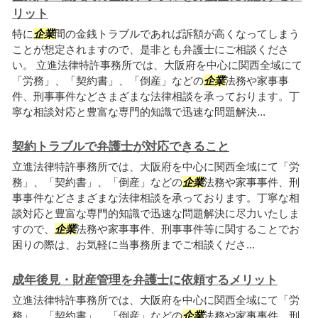
リット
特に
企業
間の金銭トラブルであれば訴額が高くなってしまう
ことが想定されますので、是非とも弁護士にご相談くださ
い。 立進法律特許事務所では、大阪府を中心に関西全域にて
「労務」、「契約書」、「倒産」などの
企業
法務や家事事
件、刑事事件などさまざまな法律相談を承っております。丁
寧な相談対応と豊富な専門的知識で迅速な問題解決...
契約トラブルで弁護士が対応できること
立進法律特許事務所では、大阪府を中心に関西全域にて「労
務」、「契約書」、「倒産」などの
企業
法務や家事事件、刑
事事件などさまざまな法律相談を承っております。丁寧な相
談対応と豊富な専門的知識で迅速な問題解決に尽力いたしま
すので、
企業
法務や家事事件、刑事事件等に関することでお
困りの際は、お気軽に当事務所までご相談くださ...
成年後見・財産管理を弁護士に依頼するメリット
立進法律特許事務所では、大阪府を中心に関西全域にて「労
務」、「契約書」、「倒産」などの
企業
法務や家事事件、刑