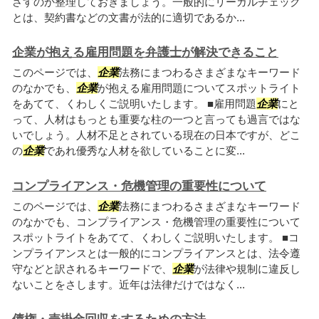
さすのか整理しておきましょう。一般的にリーガルチェック
とは、契約書などの文書が法的に適切であるか...
企業が抱える雇用問題を弁護士が解決できること
このページでは、
企業
法務にまつわるさまざまなキーワード
のなかでも、
企業
が抱える雇用問題についてスポットライト
をあてて、くわしくご説明いたします。 ■雇用問題
企業
にと
って、人材はもっとも重要な柱の一つと言っても過言ではな
いでしょう。人材不足とされている現在の日本ですが、どこ
の
企業
であれ優秀な人材を欲していることに変...
コンプライアンス・危機管理の重要性について
このページでは、
企業
法務にまつわるさまざまなキーワード
のなかでも、コンプライアンス・危機管理の重要性について
スポットライトをあてて、くわしくご説明いたします。 ■コ
ンプライアンスとは一般的にコンプライアンスとは、法令遵
守などと訳されるキーワードで、
企業
が法律や規制に違反し
ないことをさします。近年は法律だけではなく...