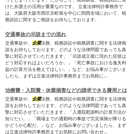
けた弁護士の活用が重要なのです。 立進法律特許事務所で
は、大阪府大阪市西区京町堀を中心に関西全域において、税
務訴訟に関するご相談をお待ちしております。
交通事故の示談までの流れ
交通事故や、
企業
法務、税務訴訟や税務調査に関する法律相
談をお待ちしております。どのような法律問題であっても真
摯に対応させていただきます。「示談成立後に現れた症状は
どう対応すればよいだろうか。」「死亡事故における逸失利
益の計算方法を教えてほしい。」など、お悩み事がございま
したら、まずは立進法律特許事務所までお気軽に...
治療費・入院費・休業損害などの請求できる費用とは
交通事故や、
企業
法務、税務訴訟や税務調査に関する法律相
談をお待ちしております。どのような法律問題であっても真
摯に対応させていただきます。「入通院慰謝料の計算方法が
知りたい。」「職場までの通勤時の事故で労災保険が降りる
かどうか心配だ。」など、お悩み事がございましたら、まず
は立進法律特許事務所までお気軽にお問い合わせ...