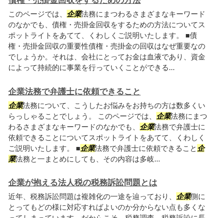
債権・売掛金回収をするための方法
このページでは、
企業
法務にまつわるさまざまなキーワード
のなかでも、債権・売掛金回収をするための方法についてス
ポットライトをあてて、くわしくご説明いたします。 ■債
権・売掛金回収の重要性債権・売掛金の回収はなぜ重要なの
でしょうか。それは、会社にとってお金は血液であり、資金
によって持続的に事業を行っていくことができる...
企業法務で弁護士に依頼できること
企業
法務について、こうしたお悩みをお持ちの方は数多くい
らっしゃることでしょう。 このページでは、
企業
法務にまつ
わるさまざまなキーワードのなかでも、
企業
法務で弁護士に
依頼できることについてスポットライトをあてて、くわしく
ご説明いたします。 ■
企業
法務で弁護士に依頼できること
企
業
法務と一まとめにしても、その内容は多岐...
企業が抱える法人税の税務訴訟問題とは
近年、税務訴訟問題は複雑化の一途を辿っており、
企業
側に
とってもどの様に対応すればよいのか分からない点も多くな
ってしまっています。だからこそ、税務調査、税務訴訟に長