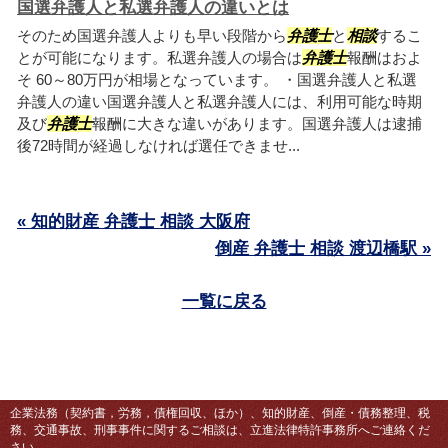
国選弁護人と私選弁護人の違いとは
そのため国選弁護人よりも早い段階から
弁護士
と
相談
するこ
とが可能になります。私選弁護人の場合は
弁護士
報酬はおよ
そ 60～80万円が相場となっています。 ・国選弁護人と私選
弁護人の違い国選弁護人と私選弁護人には、利用可能な時期
及び
弁護士
報酬に大きな違いがあります。国選弁護人は逮捕
後72時間が経過しなければ選任できませ...
« 知的財産 弁護士 相談 大阪府
倒産 弁護士 相談 渡辺橋駅 »
一覧に戻る
企業法務（契約書，労務，債権回収、ほか）、知的財産、倒産・債務整理、税
務、交通事故、刑事事件に関するご相談は、立進法律特許事務所へご連絡くだ
さい