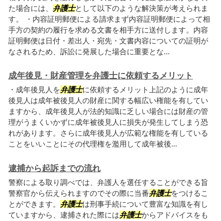
た場合には、
弁護士
として以下のような解決策が考えられま
す。 ・内容証明郵便による請求まず内容証明郵便によって相
手方の契約の履行を求める文書を相手方に送付します。内容
証明郵便は日付・差出人・宛先・文書内容についての証明が
なされるため、訴訟に発展した場合に重要とな...
成年後見・財産管理を弁護士に依頼するメリット
・成年後見人を
弁護士
に依頼するメリット上記のように成年
後見人は成年被後見人の財産に関する幅広い権能を有してい
ますから、成年後見人が法的知識に乏しい場合には財産の管
理がうまくいかずに成年被後見人に損失が発生してしまう恐
れがあります。さらに成年後見人が広範な権能を有している
ことをいいことにその代理権を濫用して成年被後...
逮捕から起訴までの流れ
警察による取り調べでは、弁護人を選任することができる旨
警察官から伝えられますのでその際に当番
弁護士
をつけるこ
とができます。
弁護士
は刑事手続について豊富な知識を有し
ていますから、逮捕された際には
弁護士
からアドバイスをも