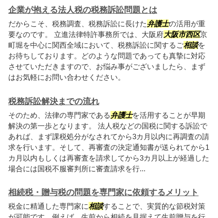
企業が抱える法人税の税務訴訟問題とは
だからこそ、税務調査、税務訴訟に長けた
弁護士
の活用が重
要なのです。 立進法律特許事務所では、大阪府
大阪市西区
京
町堀を中心に関西全域において、税務訴訟に関するご
相談
を
お待ちしております。どのような問題であっても真摯に対応
させていただきますので、お悩み事がございましたら、まず
はお気軽にお問い合わせください。
税務訴訟解決までの流れ
そのため、法律の専門家である
弁護士
を活用することが早期
解決の第一歩となります。 法人税などの国税に関する訴訟で
あれば、まず課税処分がなされてから3カ月以内に再調査の請
求を行います。そして、再審査の決定通知書が送られてから1
カ月以内もしくは再審査を請求してから3カ月以上が経過した
場合には国税不服審判所に審査請求を行...
相続税・贈与税の問題を専門家に依頼するメリット
税金に精通した専門家に
相談
することで、実質的な節税対策
が可能です。例えば、生前から相続を見据えて生前贈与を行