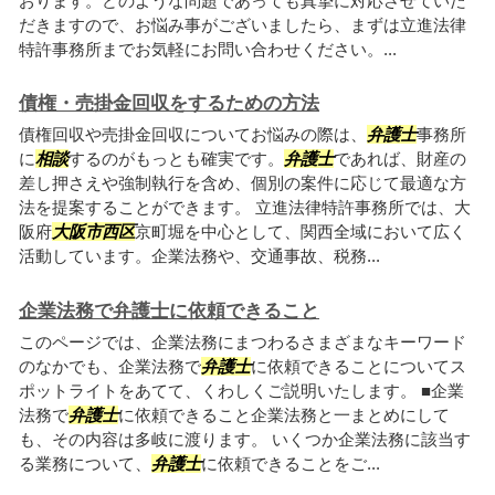
おります。どのような問題であっても真摯に対応させていた
だきますので、お悩み事がございましたら、まずは立進法律
特許事務所までお気軽にお問い合わせください。...
債権・売掛金回収をするための方法
債権回収や売掛金回収についてお悩みの際は、
弁護士
事務所
に
相談
するのがもっとも確実です。
弁護士
であれば、財産の
差し押さえや強制執行を含め、個別の案件に応じて最適な方
法を提案することができます。 立進法律特許事務所では、大
阪府
大阪市西区
京町堀を中心として、関西全域において広く
活動しています。企業法務や、交通事故、税務...
企業法務で弁護士に依頼できること
このページでは、企業法務にまつわるさまざまなキーワード
のなかでも、企業法務で
弁護士
に依頼できることについてス
ポットライトをあてて、くわしくご説明いたします。 ■企業
法務で
弁護士
に依頼できること企業法務と一まとめにして
も、その内容は多岐に渡ります。 いくつか企業法務に該当す
る業務について、
弁護士
に依頼できることをご...