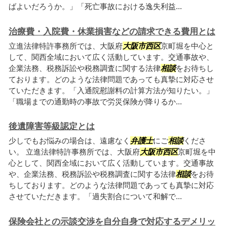
ばよいだろうか。」「死亡事故における逸失利益...
治療費・入院費・休業損害などの請求できる費用とは
立進法律特許事務所では、大阪府
大阪市西区
京町堀を中心と
して、関西全域において広く活動しています。交通事故や、
企業法務、税務訴訟や税務調査に関する法律
相談
をお待ちし
ております。どのような法律問題であっても真摯に対応させ
ていただきます。「入通院慰謝料の計算方法が知りたい。」
「職場までの通勤時の事故で労災保険が降りるか...
後遺障害等級認定とは
少しでもお悩みの場合は、遠慮なく
弁護士
にご
相談
くださ
い。 立進法律特許事務所では、大阪府
大阪市西区
京町堀を中
心として、関西全域において広く活動しています。交通事故
や、企業法務、税務訴訟や税務調査に関する法律
相談
をお待
ちしております。どのような法律問題であっても真摯に対応
させていただきます。「過失割合について和解で...
保険会社との示談交渉を自分自身で対応するデメリッ