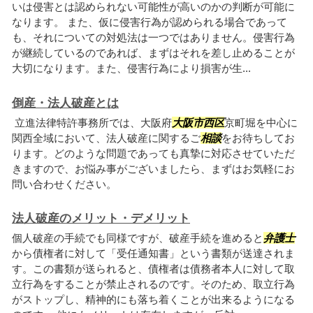
いは侵害とは認められない可能性が高いのかの判断が可能に
なります。 また、仮に侵害行為が認められる場合であって
も、それについての対処法は一つではありません。侵害行為
が継続しているのであれば、まずはそれを差し止めることが
大切になります。また、侵害行為により損害が生...
倒産・法人破産とは
立進法律特許事務所では、大阪府
大阪市西区
京町堀を中心に
関西全域において、法人破産に関するご
相談
をお待ちしてお
ります。どのような問題であっても真摯に対応させていただ
きますので、お悩み事がございましたら、まずはお気軽にお
問い合わせください。
法人破産のメリット・デメリット
個人破産の手続でも同様ですが、破産手続を進めると
弁護士
から債権者に対して「受任通知書」という書類が送達されま
す。この書類が送られると、債権者は債務者本人に対して取
立行為をすることが禁止されるのです。そのため、取立行為
がストップし、精神的にも落ち着くことが出来るようになる