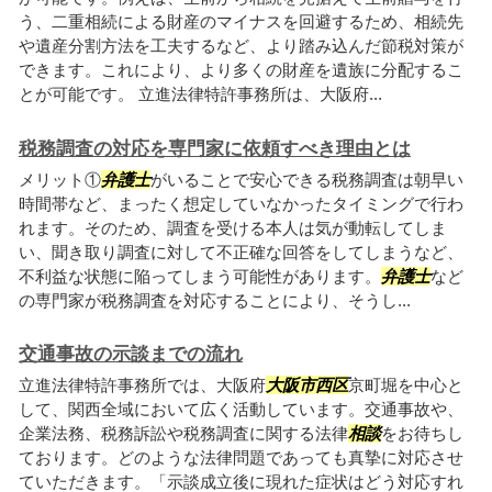
う、二重相続による財産のマイナスを回避するため、相続先
や遺産分割方法を工夫するなど、より踏み込んだ節税対策が
できます。これにより、より多くの財産を遺族に分配するこ
とが可能です。 立進法律特許事務所は、大阪府...
税務調査の対応を専門家に依頼すべき理由とは
メリット①
弁護士
がいることで安心できる税務調査は朝早い
時間帯など、まったく想定していなかったタイミングで行わ
れます。そのため、調査を受ける本人は気が動転してしま
い、聞き取り調査に対して不正確な回答をしてしまうなど、
不利益な状態に陥ってしまう可能性があります。
弁護士
など
の専門家が税務調査を対応することにより、そうし...
交通事故の示談までの流れ
立進法律特許事務所では、大阪府
大阪市西区
京町堀を中心と
して、関西全域において広く活動しています。交通事故や、
企業法務、税務訴訟や税務調査に関する法律
相談
をお待ちし
ております。どのような法律問題であっても真摯に対応させ
ていただきます。「示談成立後に現れた症状はどう対応すれ