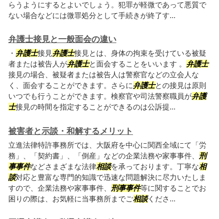
らうようにするとよいでしょう。犯罪が軽微であって悪質で
ない場合などには微罪処分として手続きが終了す...
弁護士接見と一般面会の違い
・
弁護士
接見
弁護士
接見とは、身体の拘束を受けている被疑
者または被告人が
弁護士
と面会することをいいます 。
弁護士
接見の場合、被疑者または被告人は警察官などの立会人な
く、面会することができます。さらに
弁護士
との接見は原則
いつでも行うことができます。検察官や司法警察職員が
弁護
士
接見の時間を指定することができるのは公訴提...
被害者と示談・和解するメリット
立進法律特許事務所では、大阪府を中心に関西全域にて「労
務」、「契約書」、「倒産」などの企業法務や家事事件、
刑
事事件
などさまざまな法律
相談
を承っております。丁寧な
相
談
対応と豊富な専門的知識で迅速な問題解決に尽力いたしま
すので、企業法務や家事事件、
刑事事件
等に関することでお
困りの際は、お気軽に当事務所までご
相談
くださ...