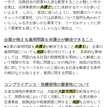
一方で、法務担当の部署や人員を配置することが難しい中小
企業は、法律事務所の
弁護士
などに依頼するケースが多いと
いえます。 しかし、冒頭に述べたように、契約書のリーガル
チェックの重要性、ひいては必要性について疑問を抱かれて
いらっしゃる方が多いのも事実です。リーガルチェックに対
して重要性を感じてらっしゃらない場合は、一...
企業が抱える雇用問題を弁護士が解決できること
■企業の雇用問題を
弁護士
が解決できること
弁護士
は、企業の
雇用問題についても
相談
を受け付けています。 具体的な事例
としては、問題のある社員の勤務態度を理由にした解雇にお
いて権限や方法、手順に問題ないかの検討や、病気の女性社
員に対してセクハラを行ったと疑われる社員を解雇する条件
の検討などがあります。雇用に関する問題と...
コンプライアンス・危機管理の重要性について
立進法律特許事務所では、大阪府
大阪市西区
京町堀を中心と
して、関西全域において広く活動しています。企業法務や、
交通事故、税務訴訟や税務調査に関するご
相談
をお待ちして