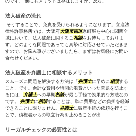
のです。 他にもメリットは存在しますが、反対...
法人破産の流れ
そうすることで、免責を受けられるようになります。立進法
律特許事務所では、大阪府
大阪市西区
京町堀を中心に関西全
域において、法人破産に関するご
相談
をお待ちしておりま
す。どのような問題であっても真摯に対応させていただきま
すので、お悩み事がございましたら、まずはお気軽にお問い
合わせください。
法人破産を弁護士に相談するメリット
スムーズに問題を解決する方法は「
弁護士
に早めに
相談
する
こと」です。余計な費用や時間の浪費といった問題を防止す
るには、
弁護士
への早期
相談
が最も手軽で効果的な方法なの
です。
弁護士
に
相談
することは、単に費用などの負担を軽減
できることに限りません。
弁護士
に破産手続の依頼を行うこ
とで、債権者からの取立行為を止めることが出...
リーガルチェックの必要性とは