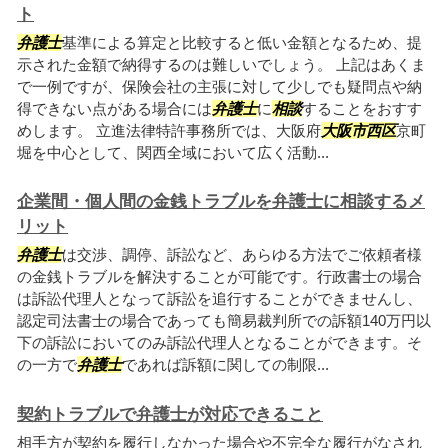
ト
弁護士
基準による算定と比較すると低い金額となるため、提
示された金額で納得するのは難しいでしょう。 上記はあくま
で一例ですが、保険会社の主張に対して少しでも疑問点や納
得できない点がある場合には
弁護士
に
相談
することをおすす
めします。 立進法律特許事務所では、大阪府
大阪市西区
京町
堀を中心として、関西全域において広く活動...
企業間・個人間の金銭トラブルを弁護士に相談するメ
リット
弁護士
は交渉、調停、訴訟など、あらゆる方法でご依頼者様
の金銭トラブルを解決することが可能です。行政書士の場合
は訴訟代理人となって訴訟を追行することができませんし、
認定司法書士の場合であっても簡易裁判所での訴額140万円以
下の訴訟においてのみ訴訟代理人となることができます。そ
の一方で
弁護士
であれば訴額に関しての制限...
契約トラブルで弁護士が対応できること
相手方が契約を履行しなかった場合や不完全な履行がなされ