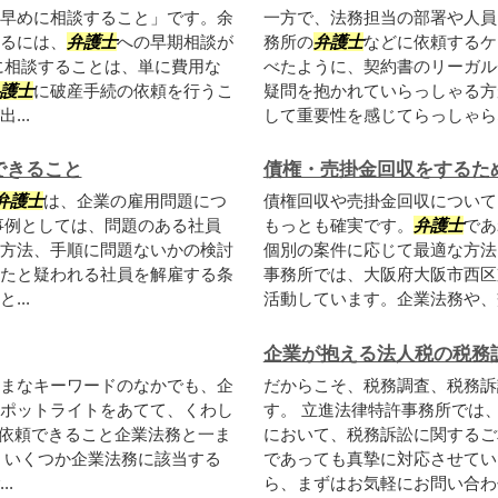
早めに相談すること」です。余
一方で、法務担当の部署や人員
るには、
弁護士
への早期相談が
務所の
弁護士
などに依頼するケ
に相談することは、単に費用な
べたように、契約書のリーガル
護士
に破産手続の依頼を行うこ
疑問を抱かれていらっしゃる方
..
して重要性を感じてらっしゃらな
できること
債権・売掛金回収をするた
弁護士
は、企業の雇用問題につ
債権回収や売掛金回収について
事例としては、問題のある社員
もっとも確実です。
弁護士
であ
方法、手順に問題ないかの検討
個別の案件に応じて最適な方法
たと疑われる社員を解雇する条
事務所では、大阪府大阪市西区
..
活動しています。企業法務や、交
企業が抱える法人税の税務
まなキーワードのなかでも、企
だからこそ、税務調査、税務訴
ポットライトをあてて、くわし
す。 立進法律特許事務所では
依頼できること企業法務と一ま
において、税務訴訟に関するご
 いくつか企業法務に該当する
であっても真摯に対応させてい
.
ら、まずはお気軽にお問い合わ