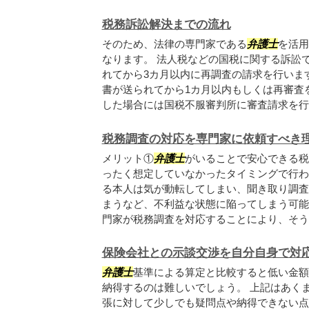
税務訴訟解決までの流れ
そのため、法律の専門家である
弁護士
を活用
なります。 法人税などの国税に関する訴訟
れてから3カ月以内に再調査の請求を行いま
書が送られてから1カ月以内もしくは再審査
した場合には国税不服審判所に審査請求を行..
税務調査の対応を専門家に依頼すべき
メリット①
弁護士
がいることで安心できる税
ったく想定していなかったタイミングで行わ
る本人は気が動転してしまい、聞き取り調査
まうなど、不利益な状態に陥ってしまう可能
門家が税務調査を対応することにより、そうし.
保険会社との示談交渉を自分自身で対
弁護士
基準による算定と比較すると低い金額
納得するのは難しいでしょう。 上記はあく
張に対して少しでも疑問点や納得できない点