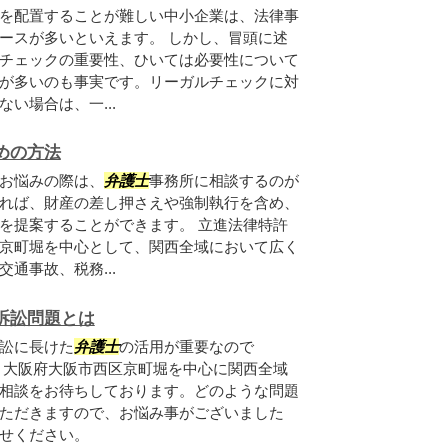
を配置することが難しい中小企業は、法律事
ースが多いといえます。 しかし、冒頭に述
チェックの重要性、ひいては必要性について
が多いのも事実です。リーガルチェックに対
い場合は、一...
めの方法
お悩みの際は、
弁護士
事務所に相談するのが
れば、財産の差し押さえや強制執行を含め、
を提案することができます。 立進法律特許
京町堀を中心として、関西全域において広く
通事故、税務...
訴訟問題とは
訟に長けた
弁護士
の活用が重要なので
、大阪府大阪市西区京町堀を中心に関西全域
相談をお待ちしております。どのような問題
ただきますので、お悩み事がございました
せください。