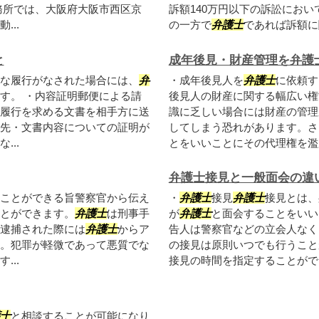
務所では、大阪府大阪市西区京
訴額140万円以下の訴訟にお
..
の一方で
弁護士
であれば訴額に関
と
成年後見・財産管理を弁護
な履行がなされた場合には、
弁
・成年後見人を
弁護士
に依頼す
す。 ・内容証明郵便による請
後見人の財産に関する幅広い権
履行を求める文書を相手方に送
識に乏しい場合には財産の管理
先・文書内容についての証明が
してしまう恐れがあります。さ
..
とをいいことにその代理権を濫用
弁護士接見と一般面会の違
ことができる旨警察官から伝え
・
弁護士
接見
弁護士
接見とは、
とができます。
弁護士
は刑事手
が
弁護士
と面会することをいい
逮捕された際には
弁護士
からア
告人は警察官などの立会人なく
。犯罪が軽微であって悪質でな
の接見は原則いつでも行うこと
..
接見の時間を指定することができ
士
と相談することが可能になり