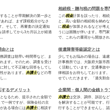
相続税・贈与税の問題を専
することが早期解決の第一歩と
この
税金
計算を誤ったり、相続
であれば、まず課税処分がなさ
と、高い金額の相続税を納めな
す。そして、再審査の決定通知
に
税金
が加算されるなどが考
を請求してから3カ月以上が経過
うには困難が伴います。専門家
.
で、これらの重荷から開放される
理由とは
後遺障害等級認定とは
務調査は朝早い時間帯など、ま
少しでもお悩みの場合は、遠慮
れます。そのため、調査を受け
許事務所では、大阪府大阪市西
に対して不正確な回答をしてし
く活動しています。交通事故や
性があります。
弁護士
などの専
律相談をお待ちしております。
..
せていただきます。「過失割合に
応するデメリット
企業間・個人間の金銭トラ
となるため、提示された金額で
弁護士
は交渉、調停、訴訟など
まで一例ですが、保険会社の主
を解決することが可能です。行
がある場合には
弁護士
に相談す
行することができませんし、認