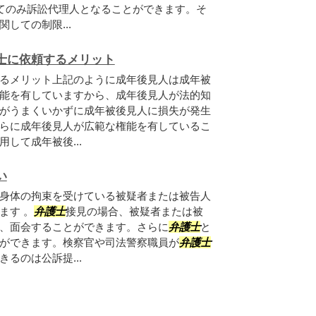
いてのみ訴訟代理人となることができます。そ
しての制限...
士に依頼するメリット
るメリット上記のように成年後見人は成年被
能を有していますから、成年後見人が法的知
がうまくいかずに成年被後見人に損失が発生
らに成年後見人が広範な権能を有しているこ
して成年被後...
い
身体の拘束を受けている被疑者または被告人
ます 。
弁護士
接見の場合、被疑者または被
、面会することができます。さらに
弁護士
と
ができます。検察官や司法警察職員が
弁護士
るのは公訴提...