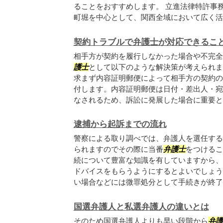
ることをおすすめします。 立進法律特許事
町堀を中心として、関西全域において広く活動.
契約トラブルで弁護士が対応できるこ
相手方が契約を履行しなかった場合や不完全
護士
として以下のような解決策が考えられま
求まず内容証明郵便によって相手方の契約の
付します。内容証明郵便は日付・差出人・宛
なされるため、訴訟に発展した場合に重要とな.
逮捕から起訴までの流れ
警察による取り調べでは、弁護人を選任する
られますのでその際に当番
弁護士
をつけるこ
続について豊富な知識を有していますから、
ドバイスをもらうようにするとよいでしょう
い場合などには微罪処分として手続きが終了す.
国選弁護人と私選弁護人の違いとは
そのため国選弁護人よりも早い段階から
弁護