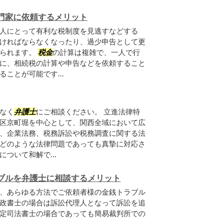
門家に依頼するメリット
人にとって有利な税制度を見逃すなどする
ければならなくなったり、過少申告として更
えられます。
税金
の計算は複雑で、一人で行
に、相続税の計算や申告などを依頼すること
ことが可能です...
なく
弁護士
にご相談ください。 立進法律特
区京町堀を中心として、関西全域において広
、企業法務、税務訴訟や税務調査に関する法
どのような法律問題であっても真摯に対応さ
ついて和解で...
ブルを弁護士に相談するメリット
、あらゆる方法でご依頼者様の金銭トラブル
政書士の場合は訴訟代理人となって訴訟を追
定司法書士の場合であっても簡易裁判所での