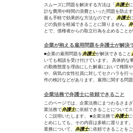
スムーズに問題を解決する方法は「
弁護士
に
計な費用や時間の浪費といった問題を防止す
最も手軽で効果的な方法なのです。
弁護士
どの負担を軽減できることに限りません。
弁
とで、債権者からの取立行為を止めることが出.
企業が抱える雇用問題を弁護士が解決
■企業の雇用問題を
弁護士
が解決できること
いても相談を受け付けています。 具体的な
の勤務態度を理由にした解雇において権限や
や、病気の女性社員に対してセクハラを行っ
件の検討などがあります。雇用に関する問題と.
企業法務で弁護士に依頼できること
このページでは、企業法務にまつわるさまざ
業法務で
弁護士
に依頼できることについてス
くご説明いたします。 ■企業法務で
弁護士
に
とめにしても、その内容は多岐に渡ります。
業務について、
弁護士
に依頼できることをご..