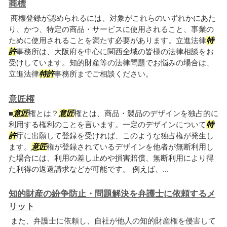
商標
商標登録が認められるには、対象がこれらのいずれかにあた
り、かつ、特定の商品・サービスに使用されること、事業の
ために使用されることを満たす必要があります。立進法律
特
許
事務所は、大阪府を中心に関西全域の皆様の法律相談をお
受けしています。知的財産等の法律問題でお悩みの場合は、
立進法律
特許
事務所までご相談ください。
意匠権
■
意匠
権とは？
意匠
権とは、商品・製品のデザインを独占的に
利用する権利のことを言います。一定のデザインについて
特
許
庁に出願して登録を受ければ、このような独占権が発生し
ます。
意匠
権が登録されているデザインを他者が無断利用し
た場合には、利用の差し止めや損害賠償、無断利用により得
た利得の返還請求などが可能です。 例えば、...
知的財産の紛争防止・問題解決を弁護士に依頼するメ
リット
また、弁護士に依頼し、自社が他人の知的財産権を侵害して