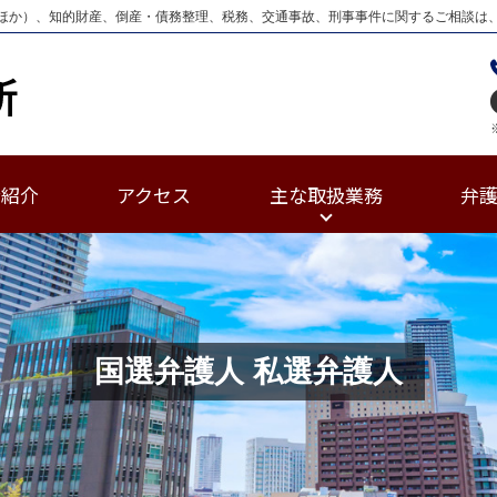
ほか）、知的財産、倒産・債務整理、税務、交通事故、刑事事件に関するご相談は
士紹介
アクセス
主な取扱業務
弁
国選弁護人 私選弁護人