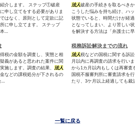
紹介します。 ステップ①破産
法人
破産の手続きを取るべきか
に申し立てをする必要がありま
こうした悩みを持ち続け、ハッ
ではなく、原則として定款に記
状態でいると、時間だけが経過
所に申し立てます。 ステップ
となってしまい、より苦しい状
..
を解決する方法は「弁護士に早め
は
税務訴訟解決までの流れ
得税の金額を調査し、実態と相
法人
税などの国税に関する訴訟
疑義があると思われた案件に関
月以内に再調査の請求を行いま
実施します。調査の結果、
法人
から1カ月以内もしくは再審査
金などの課税処分が下されるの
国税不服審判所に審査請求を行
..
たり、3ケ月以上経過しても裁決
一覧に戻る