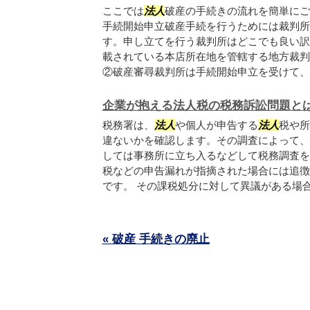
ここでは
法人
破産の手続きの流れを簡単にご
手続開始申立破産手続を行うためには裁判所
す。申し立てを行う裁判所はどこでも良い訳
載されている本店所在地を管轄する地方裁判
②破産審尋裁判所は手続開始申立を受けて、本.
企業が抱える法人税の税務訴訟問題と
税務署は、
法人
や個人が申告する
法人
税や所
違ないかを確認します。その調査によって、
しては事務所に立ち入るなどして税務調査を
税などの申告漏れが指摘された場合には追徴
です。 その課税処分に対して異議がある場合.
« 破産 手続きの廃止