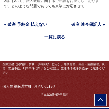
域において、法人破産に関するご相談をお待ちしておりま
す。どのような問題であっても真摯に対応させて...
« 破産 予納金 払えない
破産 連帯保証人 »
一覧に戻る
企業法務（契約書，労務，債権回収、ほか）、知的財産、倒産・債務整理、税
務、交通事故、刑事事件に関するご相談は、立進法律特許事務所へご連絡くだ
さい
個人情報保護方針
お問い合わせ
© 立進法律特許事務所