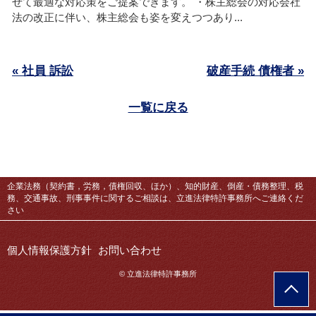
せて最適な対応策をご提案できます。 ・株主総会の対応会社
法の改正に伴い、株主総会も姿を変えつつあり...
« 社員 訴訟
破産手続 債権者 »
一覧に戻る
企業法務（契約書，労務，債権回収、ほか）、知的財産、倒産・債務整理、税
務、交通事故、刑事事件に関するご相談は、立進法律特許事務所へご連絡くだ
さい
個人情報保護方針
お問い合わせ
© 立進法律特許事務所