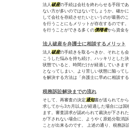
法人
破産
の手続は会社を終わらせる手段であ
ない方が多いのではないでしょうか。確かに
して会社を存続させたいというのが最善のこ
を行うことにもメリットが存在するのです。
を行うことができる多くの
債権者
から資金を融
法人破産を弁護士に相談するメリット
法人
破産
の手続きを取るべきか、それとも会
こうした悩みを持ち続け、ハッキリとした決
状態でいると、時間だけが経過していきます
となってしまい、より苦しい状態に陥ってし
を解決する方法は「弁護士に早めに相談するこ.
税務訴訟解決までの流れ
そして、再審査の決定
通知
書が送られてから
求してから3カ月以上が経過した場合には国
ます。審査請求が認められて裁決が下された
が下されない場合に、ようやく原処分取消訴
ことが出来るのです。 上述の通り、税務訴訟.