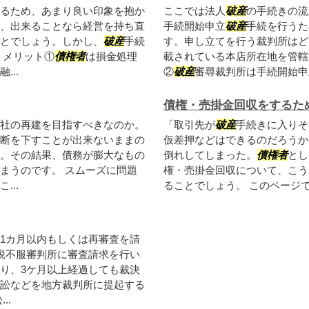
るため、あまり良い印象を抱か
ここでは法人
破産
の手続きの流
、出来ることなら経営を持ち直
手続開始申立
破産
手続を行うた
とでしょう。しかし、
破産
手続
す。申し立てを行う裁判所はど
 メリット①
債権者
は損金処理
載されている本店所在地を管轄
...
②
破産
審尋裁判所は手続開始申立
債権・売掛金回収をするた
社の再建を目指すべきなのか。
「取引先が
破産
手続きに入りそ
断を下すことが出来ないままの
仮差押などはできるのだろうか
。その結果、債務が膨大なもの
倒れしてしまった。
債権者
とし
まうのです。 スムーズに問題
権・売掛金回収について、こう
..
ることでしょう。 このページでは
1カ月以内もしくは再審査を請
税不服審判所に審査請求を行い
り、3ケ月以上経過しても裁決
訟などを地方裁判所に提起する
..