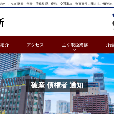
ほか）、知的財産、倒産・債務整理、税務、交通事故、刑事事件に関するご相談は
士紹介
アクセス
主な取扱業務
弁
破産 債権者 通知