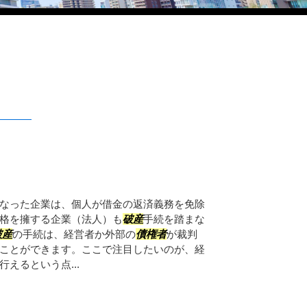
なった企業は、個人が借金の返済義務を免除
格を擁する企業（法人）も
破産
手続を踏まな
破産
の手続は、経営者か外部の
債権者
が裁判
ことができます。ここで注目したいのが、経
行えるという点...