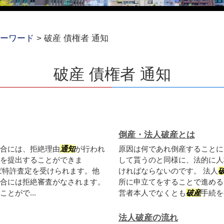
ーワード
>
破産 債権者 通知
破産 債権者 通知
倒産・法人破産とは
合には、拒絶理由
通知
が行われ
原因は何であれ倒産することに
を提出することができま
して貰うのと同様に、法的に人
ば特許査定を受けられます。他
ければならないのです。 法人
合には拒絶審査がなされます。
所に申立てをすることで進める
とがで...
営者本人でなくとも
破産
手続を
法人破産の流れ