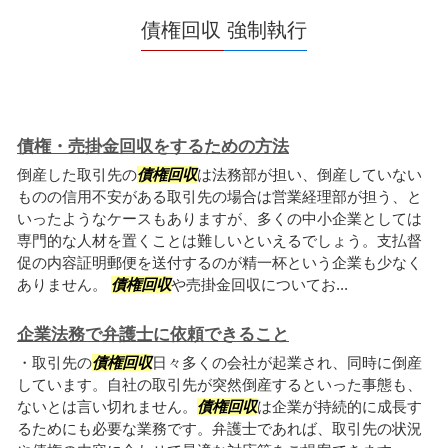
債権回収 強制執行
債権・売掛金回収をするための方法
倒産した取引先の
債権回収
は法務部が担い、倒産していない
ものの信用不安がある取引先の場合は営業経理部が担う、と
いったようなケースもありますが、多くの中小企業としては
専門的な人材を置くことは難しいといえるでしょう。支払督
促の内容証明郵便を送付するのが精一杯という企業も少なく
ありません。
債権回収
や売掛金回収についてお...
企業法務で弁護士に依頼できること
・取引先の
債権回収
日々多くの会社が起業され、同時に倒産
しています。自社の取引先が突然倒産するといった事態も、
ないとは言い切れません。
債権回収
は企業が持続的に成長す
るためにも必要な業務です。弁護士であれば、取引先の状況