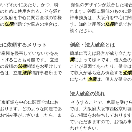
のいずれかにあたり、かつ、特
類似のデザインが競合した場
のために使用されることを満た
れます。④既に類似のものに意
大阪府を中心に関西全域の皆様
許事務所は、大阪府を中心に関
の
法律
問題でお悩みの場合は、
す。知的財産等の
法律
問題でお
談ください。
士に依頼するメリット
倒産・法人破産とは
財産権を侵害していないかをあ
簡単に言えば経営が成り立たな
下げることも可能です。 立進
業
によって様々です。借入金の
の皆様の
法律
相談をお受けして
ことが原因であったり、借金は
合は、立進
法律
特許事務所まで
て収入が落ち込み倒産する
企業
になった
企業
は、個人が借金の返
法人破産の流れ
区京町堀を中心に関西全域にお
そうすることで、免責を受け
おります。どのような問題であ
では、大阪府大阪市西区京町堀
お悩み事がございましたら、ま
るご相談をお待ちしております
ていただきますので、お悩み事
わせください。