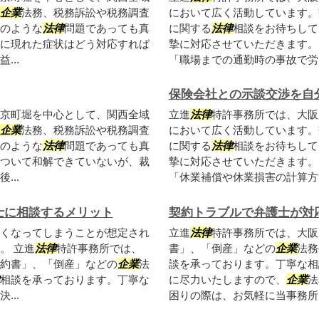
企業
法務、税務訴訟や税務調査
において広く活動しています。
のような
法律
問題であっても真
に関する
法律
相談をお待ちして
に現れた症状はどう対応すれば
摯に対応させていただきます。
..
「職場までの通勤時の事故で労災
保険会社との示談交渉を自
京町堀を中心として、関西全域
立進
法律
特許事務所では、大阪
企業
法務、税務訴訟や税務調査
において広く活動しています。
のような
法律
問題であっても真
に関する
法律
相談をお待ちして
ついて和解できていないが、裁
摯に対応させていただきます。
..
「休業補償や休業損害の計算方法
士に相談するメリット
契約トラブルで弁護士が対
くなってしまうことが想定され
立進
法律
特許事務所では、大阪
。 立進
法律
特許事務所では、
書」、「倒産」などの
企業
法務
約書」、「倒産」などの
企業
法
談を承っております。丁寧な相
相談を承っております。丁寧な
に尽力いたしますので、
企業
法
..
困りの際は、お気軽に当事務所ま