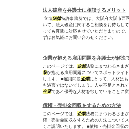
法人破産を弁護士に相談するメリット
立進
法律
特許事務所では、大阪府大阪市西
いて、法人破産に関するご相談をお待ちして
っても真摯に対応させていただきますので、
ずはお気軽にお問い合わせください。
企業が抱える雇用問題を弁護士が解決
このページでは、
企業
法務にまつわるさまざ
業
が抱える雇用問題についてスポットライト
します。 ■雇用問題
企業
にとって、人材はも
も過言ではないでしょう。人材不足とされて
企業
であれ優秀な人材を欲していることに変..
債権・売掛金回収をするための方法
このページでは、
企業
法務にまつわるさまざ
権・売掛金回収をするための方法についてス
くご説明いたします。 ■債権・売掛金回収