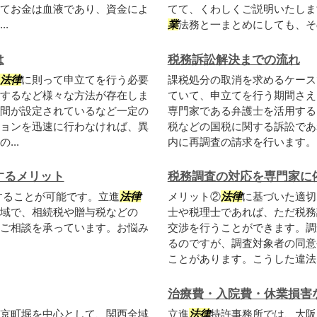
てお金は血液であり、資金によ
てて、くわしくご説明いたします
.
業
法務と一まとめにしても、その
は
税務訴訟解決までの流れ
法律
に則って申立てを行う必要
課税処分の取消を求めるケース
するなど様々な方法が存在しま
ていて、申立てを行う期間さえ
間が設定されているなど一定の
専門家である弁護士を活用する
ョンを迅速に行わなければ、異
税などの国税に関する訴訟であ
..
内に再調査の請求を行います。そ
するメリット
税務調査の対応を専門家に
することが可能です。立進
法律
メリット②
法律
に基づいた適切
域で、相続税や贈与税などの
士や税理士であれば、ただ税務
ご相談を承っています。お悩み
交渉を行うことができます。調
るのですが、調査対象者の同意
ことがあります。こうした違法な
治療費・入院費・休業損害
京町堀を中心として、関西全域
立進
法律
特許事務所では、大阪