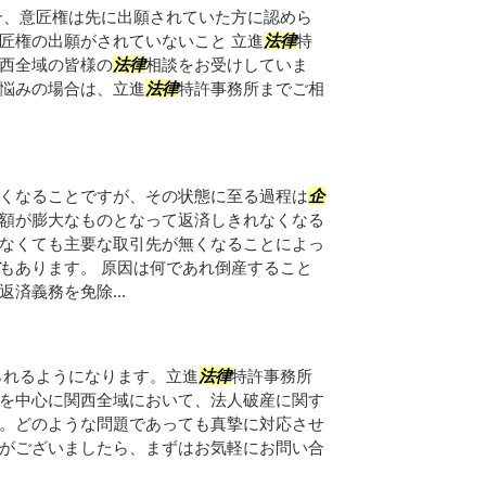
合、意匠権は先に出願されていた方に認めら
匠権の出願がされていないこと 立進
法律
特
西全域の皆様の
法律
相談をお受けしていま
悩みの場合は、立進
法律
特許事務所までご相
くなることですが、その状態に至る過程は
企
額が膨大なものとなって返済しきれなくなる
なくても主要な取引先が無くなることによっ
もあります。 原因は何であれ倒産すること
済義務を免除...
られるようになります。立進
法律
特許事務所
を中心に関西全域において、法人破産に関す
。どのような問題であっても真摯に対応させ
がございましたら、まずはお気軽にお問い合