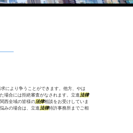
請求により争うことができます。他方、やは
た場合には拒絶審査がなされます。立進
法律
関西全域の皆様の
法律
相談をお受けしていま
悩みの場合は、立進
法律
特許事務所までご相