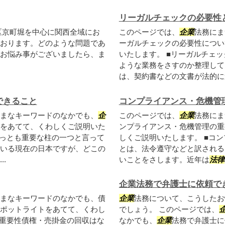
リーガルチェックの必要性
区京町堀を中心に関西全域にお
このページでは、
企業
法務にま
おります。どのような問題であ
ーガルチェックの必要性につい
お悩み事がございましたら、ま
いたします。 ■リーガルチェ
ような業務をさすのか整理して
は、契約書などの文書が法的に適
できること
コンプライアンス・危機管
まなキーワードのなかでも、
企
このページでは、
企業
法務にま
をあてて、くわしくご説明いた
ンプライアンス・危機管理の重
っとも重要な柱の一つと言って
しくご説明いたします。 ■コ
いる現在の日本ですが、どこの
とは、法令遵守などと訳される
.
いことをさします。近年は
法律
企業法務で弁護士に依頼で
まなキーワードのなかでも、債
企業
法務について、こうしたお
ポットライトをあてて、くわし
でしょう。 このページでは、
の重要性債権・売掛金の回収はな
なかでも、
企業
法務で弁護士に