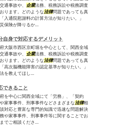
交通事故や、
企業
法務、税務訴訟や税務調査
おります。どのような
法律
問題であっても真
「入通院慰謝料の計算方法が知りたい。」
保険が降りるか...
分自身で対応するデメリット
府大阪市西区京町堀を中心として、関西全域
交通事故や、
企業
法務、税務訴訟や税務調査
おります。どのような
法律
問題であっても真
「高次脳機能障害の認定基準が知りたい。」
を教えてほし...
応できること
府を中心に関西全域にて「労務」、「契約
や家事事件、刑事事件などさまざまな
法律
相
談対応と豊富な専門的知識で迅速な問題解決
務や家事事件、刑事事件等に関することでお
でご相談くださ...