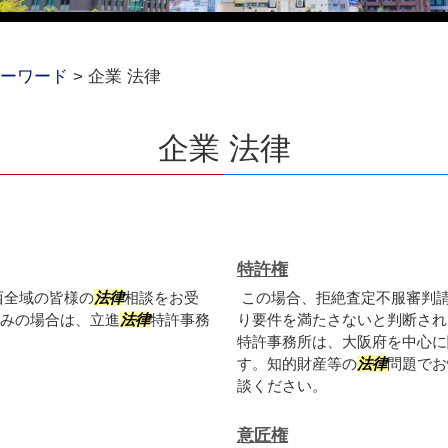
ーワード
>
企業 法律
企業 法律
特許権
西全域の皆様の
法律
相談をお受
この場合、拒絶査定不服審判
みの場合は、立進
法律
特許事務
り要件を満たさないと判断され
特許事務所は、大阪府を中心に
す。知的財産等の
法律
問題でお
談ください。
意匠権