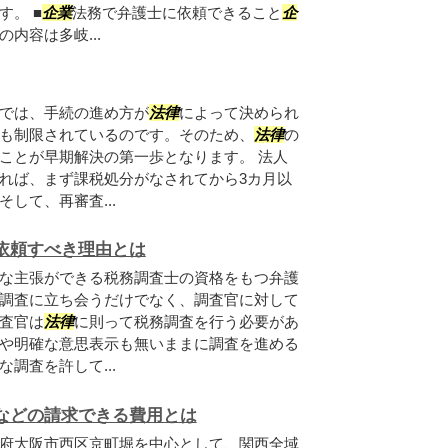
。 ■
企業
法務で弁護士に依頼できること
企
内容は多岐...
では、手続の進め方が
法律
によって決められ
も制限されているのです。そのため、
法律
の
ことが早期解決の第一歩となります。 法人
れば、まず課税処分がなされてから3カ月以
して、再審査...
依頼すべき理由とは
な主張ができる税務調査士の資格をもつ弁護
調査に立ち会うだけでなく、調査官に対して
査官は
法律
に則って税務調査を行う必要があ
や明確な意思表示も無いままに調査を進める
調査を許して...
などの請求できる費用とは
府大阪市西区京町堀を中心として、関西全域