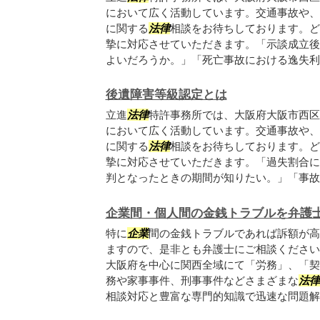
において広く活動しています。交通事故や、
に関する
法律
相談をお待ちしております。ど
摯に対応させていただきます。「示談成立後
よいだろうか。」「死亡事故における逸失利益.
後遺障害等級認定とは
立進
法律
特許事務所では、大阪府大阪市西区
において広く活動しています。交通事故や、
に関する
法律
相談をお待ちしております。ど
摯に対応させていただきます。「過失割合に
判となったときの期間が知りたい。」「事故後.
企業間・個人間の金銭トラブルを弁護
特に
企業
間の金銭トラブルであれば訴額が高
ますので、是非とも弁護士にご相談ください
大阪府を中心に関西全域にて「労務」、「契
務や家事事件、刑事事件などさまざまな
法律
相談対応と豊富な専門的知識で迅速な問題解決.