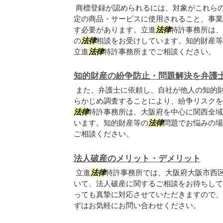
商標登録が認められるには、対象がこれら
定の商品・サービスに使用されること、事業
す必要があります。立進
法律
特許事務所は、
の
法律
相談をお受けしています。知的財産等
立進
法律
特許事務所までご相談ください。
知的財産の紛争防止・問題解決を弁護
また、弁護士に依頼し、自社が他人の知的
らかじめ調査することにより、紛争リスクを
法律
特許事務所は、大阪府を中心に関西全域
います。知的財産等の
法律
問題でお悩みの場
ご相談ください。
法人破産のメリット・デメリット
立進
法律
特許事務所では、大阪府大阪市西
いて、法人破産に関するご相談をお待ちして
っても真摯に対応させていただきますので、
ずはお気軽にお問い合わせください。