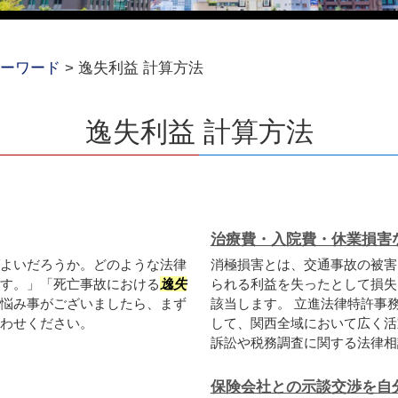
ーワード
>
逸失利益 計算方法
逸失利益 計算方法
治療費・入院費・休業損害
よいだろうか。どのような法律
消極損害とは、交通事故の被害
す。」「死亡事故における
逸失
られる利益を失ったとして損失
悩み事がございましたら、まず
該当します。 立進法律特許事
わせください。
して、関西全域において広く活
訴訟や税務調査に関する法律相談
保険会社との示談交渉を自