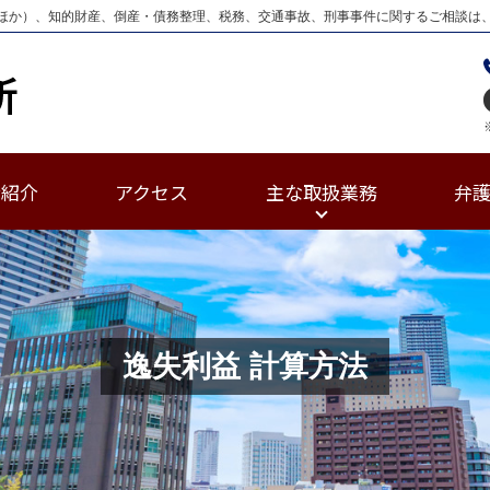
ほか）、知的財産、倒産・債務整理、税務、交通事故、刑事事件に関するご相談は
士紹介
アクセス
主な取扱業務
弁
逸失利益 計算方法